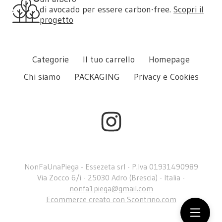
di avocado per essere carbon-free.
Scopri il
progetto
Categorie
Il tuo carrello
Homepage
Chi siamo
PACKAGING
Privacy e Cookies
NonFaUnaPiega - Essezeta srl - P.Iva 01931490989
Via Zocco 6/i - 25030 Adro (Brescia) - Italia -
nonfa1piega@gmail.com
Ecommerce creato con
Scontrino.com