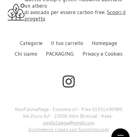
un albero
di avocado per essere carbon-free.
Scopri il
progetto
Categorie
Il tuo carrello
Homepage
Chi siamo
PACKAGING
Privacy e Cookies
NonFaUnaPiega - Essezeta srl - P.Iva 01931490989
Via Zocco 6/i - 25030 Adro (Brescia) - Italia -
nonfa1piega@gmail.com
Ecommerce creato con
Scontrino.com